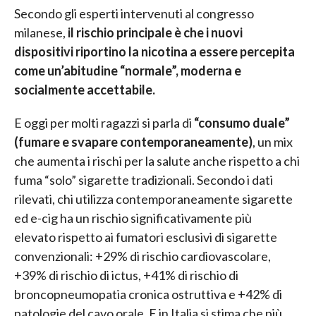
Secondo gli esperti intervenuti al congresso
milanese,
il rischio principale è che i nuovi
dispositivi riportino la nicotina a essere percepita
come un’abitudine “normale”, moderna e
socialmente accettabile.
E oggi per molti ragazzi si parla di
“consumo duale”
(fumare e svapare contemporaneamente)
, un mix
che aumenta i rischi per la salute anche rispetto a chi
fuma “solo” sigarette tradizionali. Secondo i dati
rilevati, chi utilizza contemporaneamente sigarette
ed e-cig ha un rischio significativamente più
elevato rispetto ai fumatori esclusivi di sigarette
convenzionali: +29% di rischio cardiovascolare,
+39% di rischio di ictus, +41% di rischio di
broncopneumopatia cronica ostruttiva e +42% di
patologie del cavo orale. E in Italia si stima che più