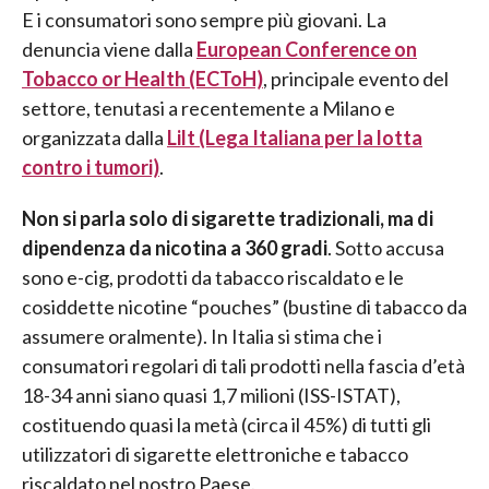
E i consumatori sono sempre più giovani. La
denuncia viene dalla
European Conference on
Tobacco or Health (ECToH)
,
principale evento del
settore, tenutasi a recentemente a Milano e
organizzata dalla
Lilt (Lega Italiana per la lotta
contro i tumori)
.
Non si parla solo di sigarette tradizionali, ma di
dipendenza da nicotina a 360 gradi
. Sotto accusa
sono e-cig, prodotti da tabacco riscaldato e le
cosiddette nicotine “pouches” (bustine di tabacco da
assumere oralmente). In Italia si stima che i
consumatori regolari di tali prodotti nella fascia d’età
18-34 anni siano quasi 1,7 milioni (ISS-ISTAT),
costituendo quasi la metà (circa il 45%) di tutti gli
utilizzatori di sigarette elettroniche e tabacco
riscaldato nel nostro Paese.