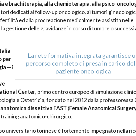
a e brachiterapia, alla chemioterapia, alla psico-oncolo
atori dedicati al follow-up oncologico, ai tumori ginecologic
 fertilità ed alla procreazione medicalmente assistita nelle
 la gestione delle gravidanze in corso di tumore o successiv
talia
La rete formativa integrata garantisce u
o per
percorso completo di presa in carico del
gia
— il
paziente oncologica
ve
ational Center
, primo centro europeo di simulazione clini
ologia e Ostetricia, fondato nel 2012 dalla professoressa 
a anatomica dissettiva FAST
(
Female Anatomical Surgery
i training anatomico-chirurgico.
ruppo universitario torinese è fortemente impegnato nella ri