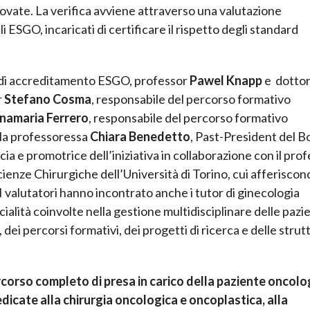
provate. La verifica avviene attraverso una valutazione
 ESGO, incaricati di certificare il rispetto degli standard
to di accreditamento ESGO, professor
Pawel Knapp
e dotto
r
Stefano Cosma
, responsabile del percorso formativo
namaria Ferrero
, responsabile del percorso formativo
lla professoressa
Chiara Benedetto
, Past-President del B
a e promotrice dell’iniziativa in collaborazione con il pro
ienze Chirurgiche dell’Università di Torino, cui afferiscono
I valutatori hanno incontrato anche i tutor di ginecologia
ialità coinvolte nella gestione multidisciplinare delle pazie
, dei percorsi formativi, dei progetti di ricerca e delle strut
corso completo di presa in carico della paziente oncolo
edicate alla chirurgia oncologica e oncoplastica, alla