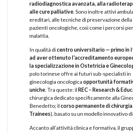
radiodiagnostica avanzata, alla radioterapi
alle cure palliative
. Sono inoltre attivi ambul
ereditari, alle tecniche di preservazione della
pazienti oncologiche, così come i percorsi per
malattia.
In qualità di
centro universitario — primo in I
ad aver ottenuto l’accreditamento europe
la specializzazione in Ostetricia e Ginecolo
polo torinese offre ai futuri sub-specialisti in
ginecologia oncologica
opportunità formati
uniche
. Tra queste: il
REC – Research & Educ
chirurgica dedicato specificamente alla Ginec
Benedetto; il
corso permanente di chirurgi
Trainees
), basato su un modello innovativo d
Accanto all’attività clinica e formativa, il g