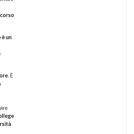
rcorso
 è un
a
tore
. È
n
uire
ollege
rsità