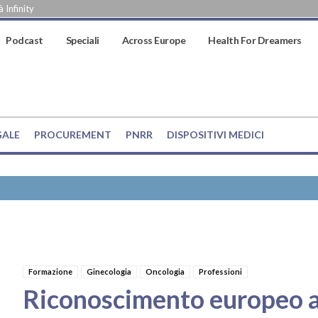
 Infinity
Podcast
Speciali
Across Europe
Health For Dreamers
GALE
PROCUREMENT
PNRR
DISPOSITIVI MEDICI
Formazione
Ginecologia
Oncologia
Professioni
Riconoscimento europeo a