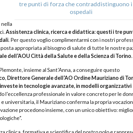
tre punti di forza che contraddistinguono i
ospedali
 nella
ci.
Assistenza clinica, ricerca e didattica: questi i tre punt
dali
. Per questo voglio complimentarmi con i nostri profess
posta appropriata al bisogno di salute di tutte le nostre pa
le dell’AOU Città della Salute e della Scienza di Torino
.
n Piemonte, insieme al Sant’Anna, a conseguire questo
co
,
Direttore Generale dell’AO Ordine Mauriziano di To
investe in tecnologie avanzate, in modelli organizzativi
o l’eccellenza professionale in valore concreto per le don
se e universitaria, il Mauriziano conferma la propria vocazio
ovazione procedono insieme, con un unico obiettivo: miglio
cologiche”.
clinica, formativa e scientifica del nostro polo e rapprese