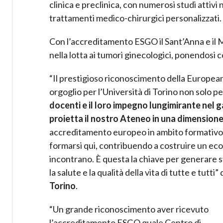
clinica e preclinica, con numerosi studi attivi
trattamenti medico-chirurgici personalizzati.
Con l’accreditamento ESGO il Sant’Anna e il M
nella lotta ai tumori ginecologici, ponendosi 
“Il prestigioso riconoscimento della Europea
orgoglio per l’Università di Torino non solo 
docenti e il loro impegno lungimirante nel 
proietta il nostro Ateneo in una dimension
accreditamento europeo in ambito formativo si
formarsi qui, contribuendo a costruire un ecos
incontrano. È questa la chiave per generare sv
la salute e la qualità della vita di tutte e tutti”
Torino
.
“Un grande riconoscimento aver ricevuto
l’accreditamento ESGO quale Centro di