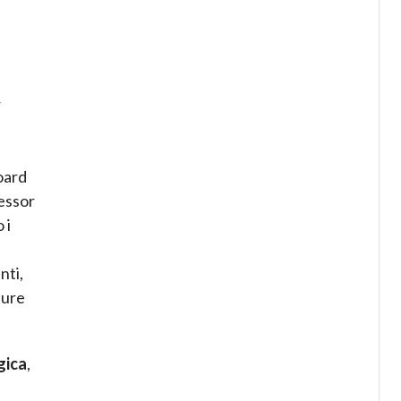
r
oard
fessor
 i
nti,
ture
gica
,