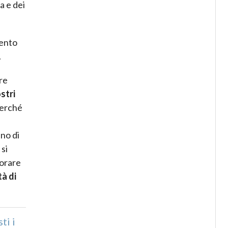
a e dei
mento
.
re
stri
perché
no di
 si
iorare
tà di
ti i