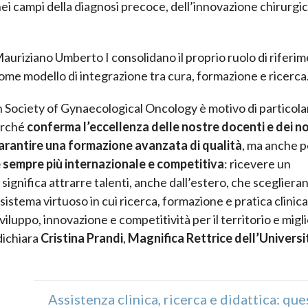
 nei campi della diagnosi precoce, dell’innovazione chirurgic
auriziano Umberto I consolidano il proprio ruolo di riferi
come modello di integrazione tra cura, formazione e ricerca
n Society of Gynaecological Oncology è motivo di particola
perché
conferma l’eccellenza delle nostre docenti e dei no
garantire una formazione avanzata di qualità
, ma anche 
e sempre più internazionale e competitiva
: ricevere un
gnifica attrarre talenti, anche dall’estero, che sceglieran
istema virtuoso in cui ricerca, formazione e pratica clinica
iluppo, innovazione e competitività per il territorio e migl
 dichiara
Cristina Prandi
,
Magnifica Rettrice dell’Universi
Assistenza clinica, ricerca e didattica: ques