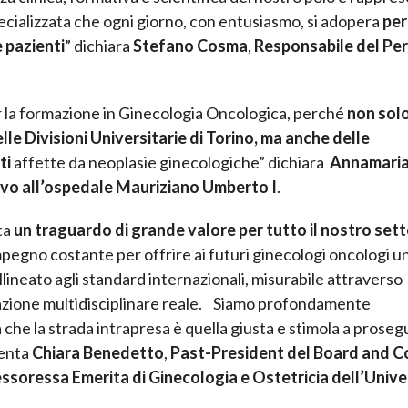
pecializzata che ogni giorno, con entusiasmo, si adopera
per
e pazienti
” dichiara
Stefano Cosma
,
Responsabile del Pe
la formazione in Ginecologia Oncologica, perché
non solo
le Divisioni Universitarie di Torino, ma anche delle
ti
affette da neoplasie ginecologiche” dichiara
Annamari
vo all’ospedale Mauriziano Umberto I
.
ta
un traguardo di grande valore per tutto il nostro set
n impegno costante per offrire ai futuri ginecologi oncologi u
lineato agli standard internazionali, misurabile attraverso
grazione multidisciplinare reale. Siamo profondamente
 che la strada intrapresa è quella giusta e stimola a proseg
menta
Chiara Benedetto
,
Past-President del Board and C
ssoressa Emerita di Ginecologia e Ostetricia dell’Unive