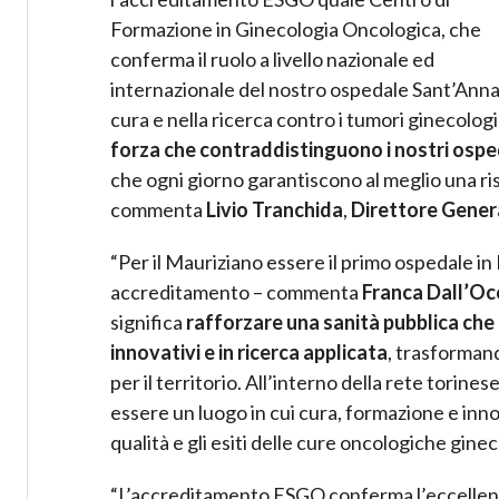
Formazione in Ginecologia Oncologica, che
conferma il ruolo a livello nazionale ed
internazionale del nostro ospedale Sant’Anna
cura e nella ricerca contro i tumori ginecologi
forza che contraddistinguono i nostri ospe
che ogni giorno garantiscono al meglio una ris
commenta
Livio Tranchida
,
Direttore Genera
“Per il Mauriziano essere il primo ospedale i
accreditamento – commenta
Franca Dall’Oc
significa
rafforzare una sanità pubblica che 
innovativi e in ricerca applicata
, trasformand
per il territorio. All’interno della rete torine
essere un luogo in cui cura, formazione e inn
qualità e gli esiti delle cure oncologiche gine
“L’accreditamento ESGO conferma l’eccellenza 