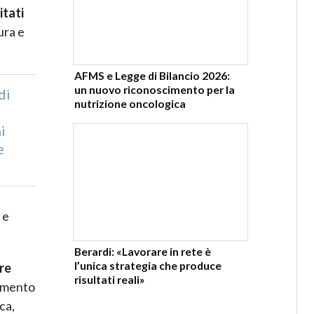
itati
ura e
AFMS e Legge di Bilancio 2026:
un nuovo riconoscimento per la
di
nutrizione oncologica
a
i
e
 e
Berardi: «Lavorare in rete è
l’unica strategia che produce
re
risultati reali»
tamento
ca,