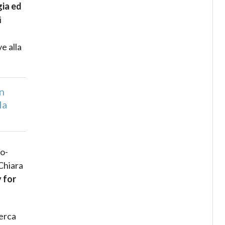
gia ed
i
e alla
n
la
co-
Chiara
 for
cerca