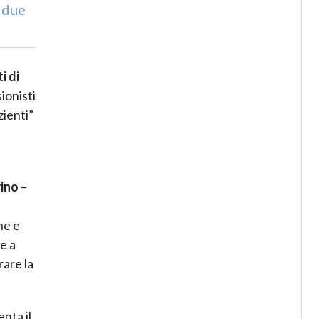
 due
i di
ionisti
zienti”
rino
–
ne e
ne a
rare la
nta il