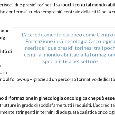
erisce i due presidi torinesi
tra i pochi centri al mondo abil
he conferma il ruolo sempre più centrale della città nella c
donne
L’accreditamento europeo come Centro 
logi
Formazione in Ginecologia Oncologic
inserisce i due presidi torinesi tra i poch
ità di
centri al mondo abilitati alla formazion
specialistica nel settore
a
a in
 fino al follow-up – grazie ad un percorso formativo dedicato
 di formazione in ginecologia oncologica che può esse
trutture in grado di soddisfarne tutti i requisiti. L’accredi
larmente stringenti in termini di adeguata casistica oncologi