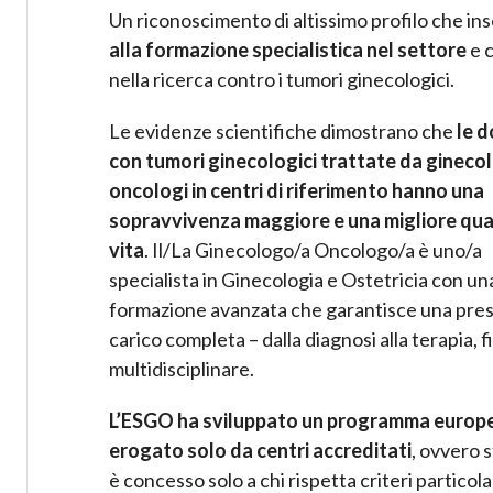
Un riconoscimento di altissimo profilo che ins
alla formazione specialistica nel settore
e c
nella ricerca contro i tumori ginecologici.
Le evidenze scientifiche dimostrano che
le 
con tumori ginecologici trattate da gineco
oncologi in centri di riferimento hanno una
sopravvivenza maggiore e una migliore qual
vita
. Il/La Ginecologo/a Oncologo/a è uno/a
specialista in Ginecologia e Ostetricia con un
formazione avanzata che garantisce una pres
carico completa – dalla diagnosi alla terapia,
multidisciplinare.
L’ESGO ha sviluppato un programma europeo
erogato solo da centri accreditati
, ovvero s
è concesso solo a chi rispetta criteri partico