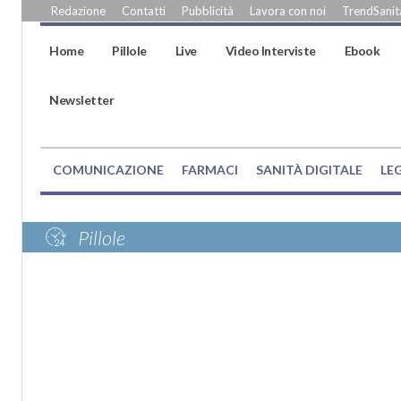
Redazione
Contatti
Pubblicità
Lavora con noi
TrendSanità
Home
Pillole
Live
Video Interviste
Ebook
Newsletter
COMUNICAZIONE
FARMACI
SANITÀ DIGITALE
LE
Pillole