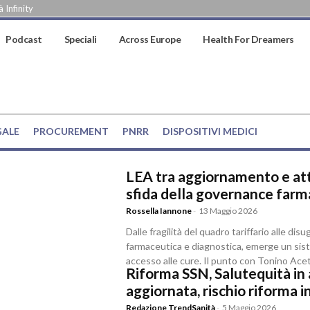
 Infinity
Podcast
Speciali
Across Europe
Health For Dreamers
GALE
PROCUREMENT
PNRR
DISPOSITIVI MEDICI
LEA tra aggiornamento e attu
sfida della governance farm
Rossella Iannone
-
13 Maggio 2026
Dalle fragilità del quadro tariffario alle disu
farmaceutica e diagnostica, emerge un sist
accesso alle cure. Il punto con Tonino Ace
Riforma SSN, Salutequità in
aggiornata, rischio riforma i
Redazione TrendSanità
-
5 Maggio 2026