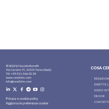
© SE
Ed
Srl Società Benefit
COSA CE
Via Cervino 75, 10155 Torino (Italy)
Tel. +39.011.566.02.58
www.seedstm.com
REDAZIO
info@seedstm.com
DIRETTE L
VIDEO IN
EBOOK
Privacy e cookie policy
CONTATT
Aggiorna le preferenze cookie