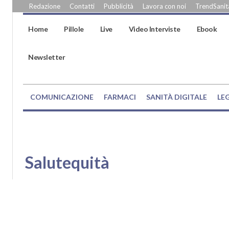
Redazione
Contatti
Pubblicità
Lavora con noi
TrendSanità
Home
Pillole
Live
Video Interviste
Ebook
Newsletter
COMUNICAZIONE
FARMACI
SANITÀ DIGITALE
LE
Salutequità