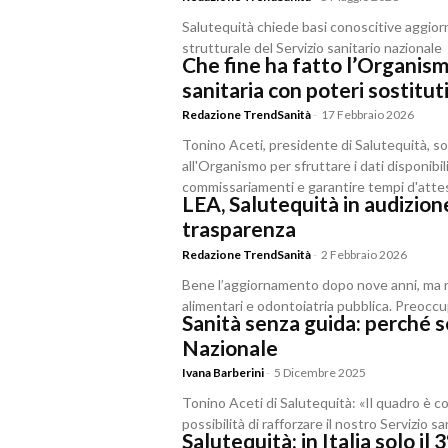
Salutequità chiede basi conoscitive aggiorn
strutturale del Servizio sanitario nazionale
Che fine ha fatto l’Organismo
sanitaria con poteri sostitut
Redazione TrendSanità
-
17 Febbraio 2026
Tonino Aceti, presidente di Salutequità, sot
all'Organismo per sfruttare i dati disponibili,
commissariamenti e garantire tempi d'attes
LEA, Salutequità in audizion
trasparenza
Redazione TrendSanità
-
2 Febbraio 2026
Bene l’aggiornamento dopo nove anni, ma res
alimentari e odontoiatria pubblica. Preocc
Sanità senza guida: perché s
Nazionale
Ivana Barberini
-
5 Dicembre 2025
Tonino Aceti di Salutequità: «Il quadro è 
possibilità di rafforzare il nostro Servizio sa
Salutequità: in Italia solo il