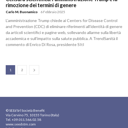
rimozione dei termini di genere
Carlo M. Buonamico
-
6 Febbraio 2025
L’amministrazione Trump chiede ai Centers for Disease Control
and Prevention (CDC) di eliminare riferimenti all'identità di genere
da articoli scientifici e pagine web, sollevando allarme sulla libertà
accademica e sull’impatto sulla salute pubblica. A TrendSanità il
commento di Enrico Di Rosa, presidente SItI
1
2
© SE
Ed
Srl Società Benefit
Via Cervino 75, 10155 Torino (Italy)
Tel. +39.011.566.02.58
www.seedstm.com