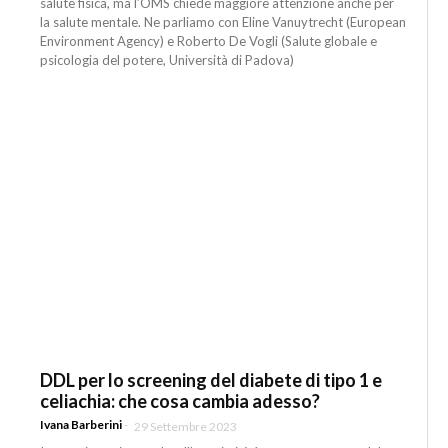
salute fisica, ma l’OMS chiede maggiore attenzione anche per
la salute mentale. Ne parliamo con Eline Vanuytrecht (European
Environment Agency) e Roberto De Vogli (Salute globale e
psicologia del potere, Università di Padova)
DDL per lo screening del diabete di tipo 1 e
celiachia: che cosa cambia adesso?
Ivana Barberini
-
29 Settembre 2023