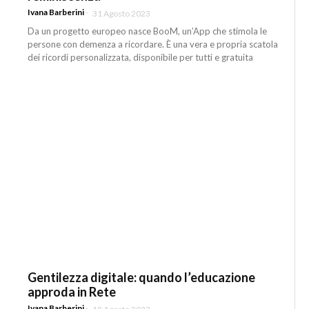
Ivana Barberini
-
31 Agosto 2023
Da un progetto europeo nasce BooM, un’App che stimola le
persone con demenza a ricordare. È una vera e propria scatola
dei ricordi personalizzata, disponibile per tutti e gratuita
Gentilezza digitale: quando l’educazione
approda in Rete
Ivana Barberini
-