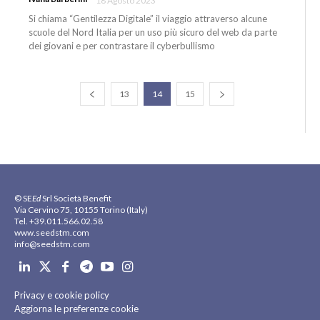
18 Agosto 2023
Si chiama “Gentilezza Digitale” il viaggio attraverso alcune
scuole del Nord Italia per un uso più sicuro del web da parte
dei giovani e per contrastare il cyberbullismo
13
14
15
© SE
Ed
Srl Società Benefit
Via Cervino 75, 10155 Torino (Italy)
Tel. +39.011.566.02.58
www.seedstm.com
info@seedstm.com
Privacy e cookie policy
Aggiorna le preferenze cookie