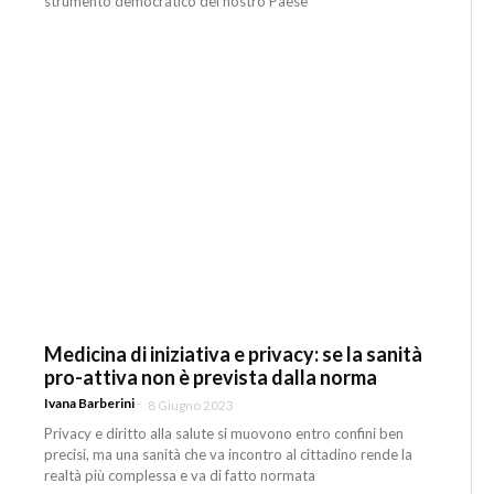
strumento democratico del nostro Paese
Medicina di iniziativa e privacy: se la sanità
pro-attiva non è prevista dalla norma
Ivana Barberini
-
8 Giugno 2023
Privacy e diritto alla salute si muovono entro confini ben
precisi, ma una sanità che va incontro al cittadino rende la
realtà più complessa e va di fatto normata