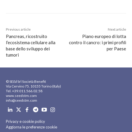
Previous article
Next article
Pancreas, ricostruito
Piano europeo di lotta
l’ecosistema cellulare alla
contro il cancro: i primi profili
base dello sviluppo dei
per Paese
tumori
© SE
Ed
Srl Società Benefit
Via Cervino 75, 10155 Torino (Italy)
Tel. +39.011.566.02.58
www.seedstm.com
info@seedstm.com
Privacy e cookie policy
Aggiorna le preferenze cookie