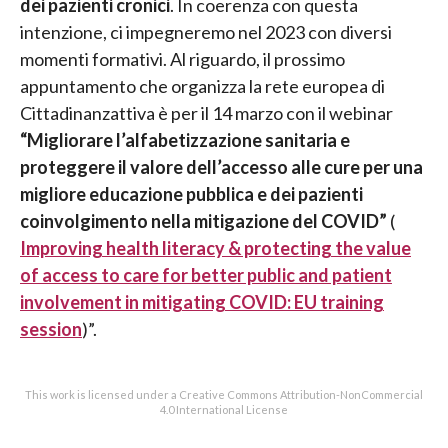
dei pazienti cronici
. In coerenza con questa
intenzione, ci impegneremo nel 2023 con diversi
momenti formativi. Al riguardo, il prossimo
appuntamento che organizza la rete europea di
Cittadinanzattiva è per il 14 marzo con il webinar
“Migliorare l’alfabetizzazione sanitaria e
proteggere il valore dell’accesso alle cure per una
migliore educazione pubblica e dei pazienti
coinvolgimento nella mitigazione del COVID”
(
Improving health literacy & protecting the value
of access to care for better public and patient
involvement in mitigating COVID: EU training
session
)”.
This work is licensed under a Creative Commons Attribution-NonCommercial
4.0 International License