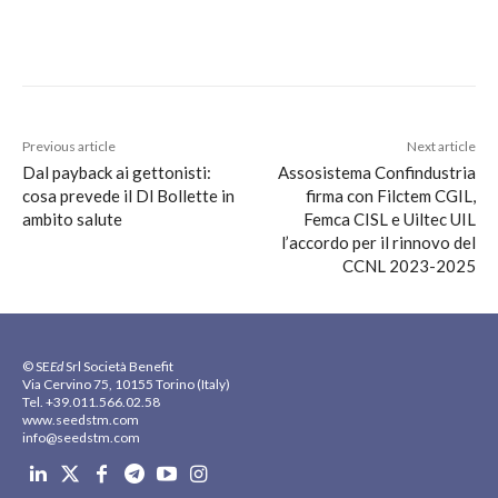
Previous article
Next article
Dal payback ai gettonisti:
Assosistema Confindustria
cosa prevede il Dl Bollette in
firma con Filctem CGIL,
ambito salute
Femca CISL e Uiltec UIL
l’accordo per il rinnovo del
CCNL 2023-2025
© SE
Ed
Srl Società Benefit
Via Cervino 75, 10155 Torino (Italy)
Tel. +39.011.566.02.58
www.seedstm.com
info@seedstm.com