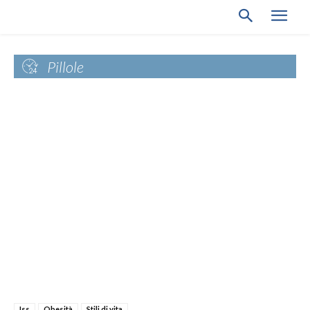
Pillole
Iss
Obesità
Stili di vita