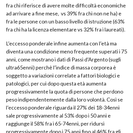
fra chi riferisce di avere molte difficoltà economiche
ad arrivare a fine mese, vs 39% fra chi non ne ha) e
fra le persone con un basso livello di istruzione (63%
fra chi ha la licenza elementare vs 32% fra i laureati).
L’eccesso ponderale infine aumenta con l’età ma
diventa una condizione meno frequente superati i 75
anni, come mostrano i dati di Passi d’Argento (sugli
ultra65enni) perchè l’indice di massa corporea è
soggetto a variazioni correlate a fattori biologici e
patologici, per cui dopo questa età aumenta
progressivamente la quota di persone che perdono
peso indipendentemente dalla loro volontà. Così se
l’eccesso ponderale riguarda il 27% dei 18-34enni
sale progressivamente al 53% dopo i 50 anni e
raggiunge il 58% fra i 65-74enni, per ridursi
progressivamente dopo i 75 anni fino al 46% fra gli