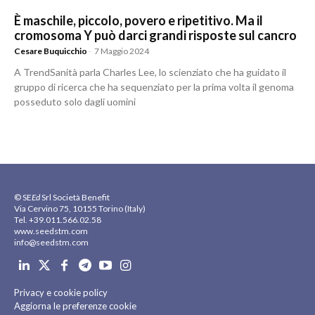
È maschile, piccolo, povero e ripetitivo. Ma il
cromosoma Y può darci grandi risposte sul cancro
Cesare Buquicchio
-
7 Maggio 2024
A TrendSanità parla Charles Lee, lo scienziato che ha guidato il
gruppo di ricerca che ha sequenziato per la prima volta il genoma
posseduto solo dagli uomini
© SE
Ed
Srl Società Benefit
Via Cervino 75, 10155 Torino (Italy)
Tel. +39.011.566.02.58
www.seedstm.com
info@seedstm.com
Privacy e cookie policy
Aggiorna le preferenze cookie