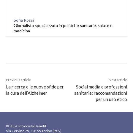
Sofia Rossi
Giornalista specializzata in politiche sanitarie, salute e
medicina
Previous article
Next article
La ricerca e le nuove sfide per
Social media e professioni
la cura dell’Alzheimer
sanitarie: raccomandazioni
per un uso etico
© SE
Ed
Srl Società Benefit
Via Cervino 75, 10155 Torino (Italy)