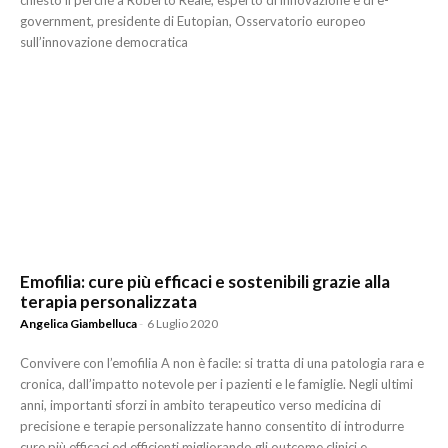
government, presidente di Eutopian, Osservatorio europeo
sull’innovazione democratica
Emofilia: cure più efficaci e sostenibili grazie alla
terapia personalizzata
Angelica Giambelluca
-
6 Luglio 2020
Convivere con l’emofilia A non è facile: si tratta di una patologia rara e
cronica, dall’impatto notevole per i pazienti e le famiglie. Negli ultimi
anni, importanti sforzi in ambito terapeutico verso medicina di
precisione e terapie personalizzate hanno consentito di introdurre
cure più efficaci ed efficienti migliorando gli outcome clinici e