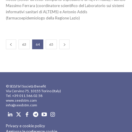
Massimo Ferrara (coordinatore scientifico del Laboratorio sui sistemi
informativi sanitari di ALTEMS) e Antonio Addis
(farmacoepidemiologo della Regione Lazio)
63
64
65
© SE
Ed
Srl Società Benefit
Via Cervino 75, 10155 Torino (Italy)
Tel. +39.011.566.02.58
www.seedstm.com
info@seedstm.com
Privacy e cookie policy
Aggiorna le preferenze cookie