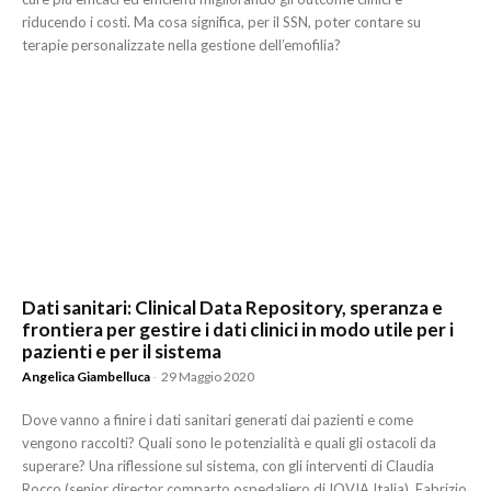
riducendo i costi. Ma cosa significa, per il SSN, poter contare su
terapie personalizzate nella gestione dell’emofilia?
Dati sanitari: Clinical Data Repository, speranza e
frontiera per gestire i dati clinici in modo utile per i
pazienti e per il sistema
Angelica Giambelluca
-
29 Maggio 2020
Dove vanno a finire i dati sanitari generati dai pazienti e come
vengono raccolti? Quali sono le potenzialità e quali gli ostacoli da
superare? Una riflessione sul sistema, con gli interventi di Claudia
Rocco (senior director comparto ospedaliero di IQVIA Italia), Fabrizio