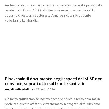
Anche i canali distributivi dei farmaci sono stati messi alla prova dalla
pandemia di Covid-19. Quali riflessioni se ne possono trarre? Lo
abbiamo chiesto alla dottoressa Annarosa Racca, Presidente
Federfarma Lombardia.
Blockchain: il documento degli esperti del MISE non
convince, soprattutto sul fronte sanitario
Angelica Giambelluca
-
17 Luglio 2020
C’è tanto entusiasmo nel nostro paese per questa tecnologia, ma in
pochi casi questo afflato si è trasformato in progettualità. Abbiamo
chiesto il perché a Roberto Reale, esperto di innovazione e di e-