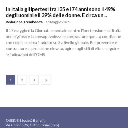
In Italia gli ipertesi tra i 35 e i 74 anni sono il 49%
degli uomini e il 39% delle donne. E circa un...
Redazione TrendSanità
-
16 Maggio 2025
Il 17 maggio è la Giornata mondiale contro l'ipertensione, istituita
per migliorare la consapevolezza e contrastare questa condizione
che colpisce circa 1 adulto su 3 a livello globale. Per prevenire e
contrastare la pressione elevata, agire sugli stili di vita e seguire
le indicazioni dell’OMS
1
2
3
© SE
Ed
Srl Società Benefit
Via Cervino 75, 10155 Torino (Italy)