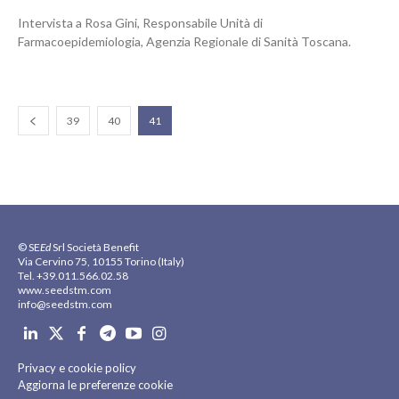
Intervista a Rosa Gini, Responsabile Unità di
Farmacoepidemiologia, Agenzia Regionale di Sanità Toscana.
39
40
41
© SE
Ed
Srl Società Benefit
Via Cervino 75, 10155 Torino (Italy)
Tel. +39.011.566.02.58
www.seedstm.com
info@seedstm.com
Privacy e cookie policy
Aggiorna le preferenze cookie