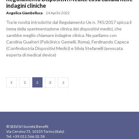
indagini cliniche
Angelica Giambelluca
-
14 Aprile 2022
Tra le novità introdotte dal Regolamento Ue n. 745/2017 spicca il
tema della sperimentazione clinica dei dispositivi medici, che
sarebbe meglio chiamare indagine clinica. Ne parliamo con
Carolina Gualteri (Policlinico Gemelli, Roma), Ferdinando Capece
(Confindustria Dispositivi Medici) e Silvia Stefanelli (avvocata
esperta di medical device)
1
2
3
© SE
Ed
Srl Società Benefit
Via Cervino 75, 10155 Torino (Italy)
Tel. +39.011.566.02.58