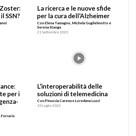
 Zoster:
La ricerca e le nuove sfide
 il SSN?
per la cura dell’Alzheimer
anni
Con Elena Tamagno, Michela Guglielmotto e
Serena Stanga
21 Settembre 2023
mance:
L’interoperabilità delle
te per i
soluzioni di telemedicina
rgenza-
Con Pinuccia Carena e Loredana Luzzi
19 Luglio 2023
 Ferrario