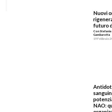
Nuovi or
rigenera
futuro d
Con Stefania
Gambarotta
19 Febbraio 
Antidoti
sangui
potenzi
NAO: qu
organizz