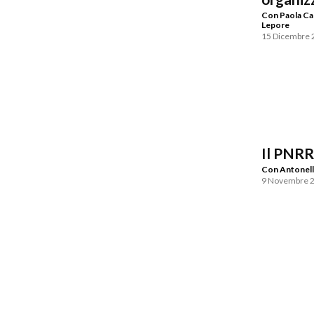
Con Paola Cap
Lepore
15 Dicembre 
Il PNRR
Con Antonell
9 Novembre 