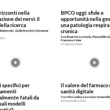
izzonti nella
BPCO oggi: sfide e
zione dei nervi: il
opportunità nella ges
ella ricerca
una patologia respira
cronica
 Raimondo, Giulia Ronchi e Giovanna
Con Beatrice Lorenzin, Pierachille S
2024
Francesco Vaia
1 Febbraio 2024
 specifici per
Il valore del farmaco 
namenti
sanità digitale
almente fatali da
Con Vito Ladisa e Lorenzo Sommell
30 Novembre 2023
ali modelli
ativi?