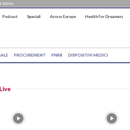
 Infinity
Podcast
Speciali
Across Europe
Health For Dreamers
GALE
PROCUREMENT
PNRR
DISPOSITIVI MEDICI
Live