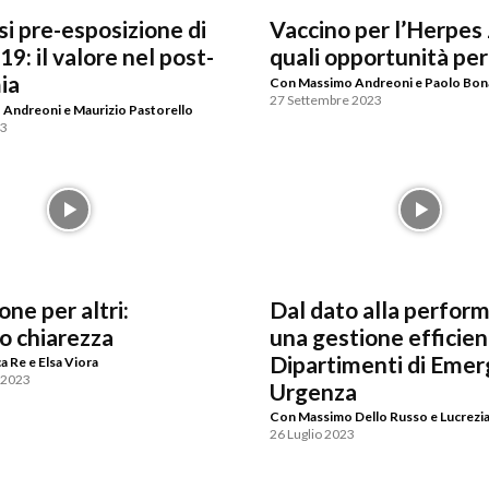
si pre-esposizione di
Vaccino per l’Herpes
: il valore nel post-
quali opportunità per
ia
Con Massimo Andreoni e Paolo Bon
27 Settembre 2023
Andreoni e Maurizio Pastorello
23
ne per altri:
Dal dato alla perfor
o chiarezza
una gestione efficien
Dipartimenti di Eme
 Re e Elsa Viora
 2023
Urgenza
Con Massimo Dello Russo e Lucrezia
26 Luglio 2023