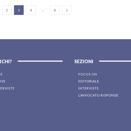
...
2
3
4
8
RCHI?
SEZIONI
NE
FOCUS ON
IVE
EDITORIALE
TERVISTE
INTERVISTE
L’AVVOCATO RISPONDE
I