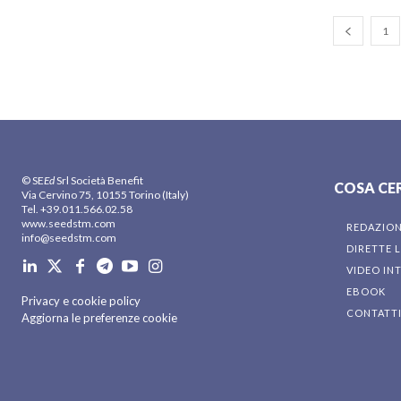
1
© SE
Ed
Srl Società Benefit
COSA CE
Via Cervino 75, 10155 Torino (Italy)
Tel. +39.011.566.02.58
www.seedstm.com
REDAZIO
info@seedstm.com
DIRETTE L
VIDEO IN
EBOOK
Privacy e cookie policy
CONTATT
Aggiorna le preferenze cookie