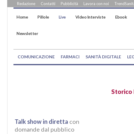
Redazione
Contatti
Pubblicità
Lavora con noi
TrendSanità
Home
Pillole
Live
Video Interviste
Ebook
Newsletter
COMUNICAZIONE
FARMACI
SANITÀ DIGITALE
LE
Storico 
Talk show in diretta
con
domande dal pubblico