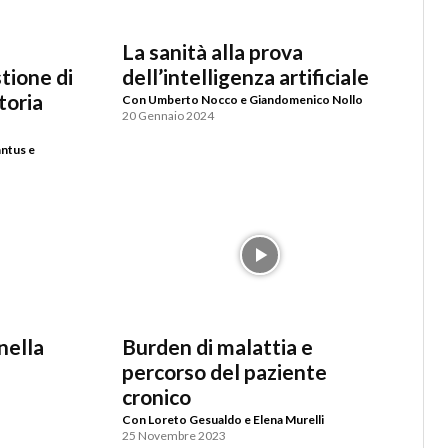
La sanità alla prova
tione di
dell’intelligenza artificiale
toria
Con Umberto Nocco e Giandomenico Nollo
20 Gennaio 2024
antus e
nella
Burden di malattia e
percorso del paziente
cronico
a
Con Loreto Gesualdo e Elena Murelli
25 Novembre 2023