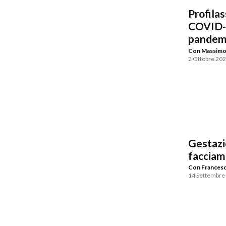
Profilas
COVID-19
pandem
Con Massimo 
2 Ottobre 20
Gestazio
facciam
Con Francesca
14 Settembre