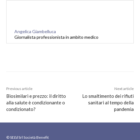
Angelica Giambelluca
Giornalista professionista in ambito medico
Previous article
Next article
Biosimilari e prezzo: il diritto
Lo smaltimento dei rifiuti
alla salute è condizionante o
sanitari al tempo della
condizionato?
pandemia
© SE
Ed
Srl Società Benefit