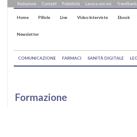
Redazione
Contatti
Pubblicità
Lavora con noi
TrendSanità
Home
Pillole
Live
Video Interviste
Ebook
Newsletter
COMUNICAZIONE
FARMACI
SANITÀ DIGITALE
LE
Formazione