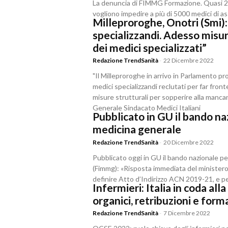
La denuncia di FIMMG Formazione. Quasi 2 mi
vogliono impedire a più di 5000 medici di as
Milleproroghe, Onotri (Smi): 
specializzandi. Adesso misur
dei medici specializzati”
Redazione TrendSanità
-
22 Dicembre 2022
"Il Milleproroghe in arrivo in Parlamento pro
medici specializzandi reclutati per far fro
misure strutturali per sopperire alla mancan
Generale Sindacato Medici Italiani
Pubblicato in GU il bando na
medicina generale
Redazione TrendSanità
-
20 Dicembre 2022
Pubblicato oggi in GU il bando nazionale pe
(Fimmg): «Risposta immediata del ministero
definire Atto d’Indirizzo ACN 2019-21, e pe
Infermieri: Italia in coda al
organici, retribuzioni e for
Redazione TrendSanità
-
7 Dicembre 2022