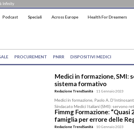
 Infinity
Podcast
Speciali
Across Europe
Health For Dreamers
GALE
PROCUREMENT
PNRR
DISPOSITIVI MEDICI
Medici in formazione, SMI: 
sistema formativo
Redazione TrendSanità
-
11 Gennaio 2023
Medici in formazione, Paolo A. D’Intinosa
Sindacato Medici Italiani (SMI): servono r
Fimmg Formazione: “Quasi 2 m
famiglia per errore delle Re
Redazione TrendSanità
-
10 Gennaio 2023