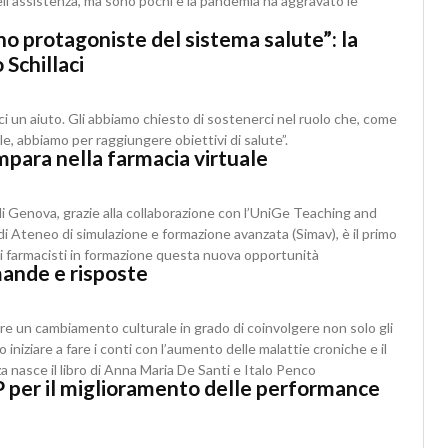
ell’assistenza, ma sono pochi e la pandemia ha aggravato le
ano protagoniste del sistema salute”: la
 Schillaci
ci un aiuto. Gli abbiamo chiesto di sostenerci nel ruolo che, come
le, abbiamo per raggiungere obiettivi di salute”.
impara nella farmacia virtuale
 di Genova, grazie alla collaborazione con l’UniGe Teaching and
di Ateneo di simulazione e formazione avanzata (Simav), è il primo
ani farmacisti in formazione questa nuova opportunità
mande e risposte
re un cambiamento culturale in grado di coinvolgere non solo gli
iniziare a fare i conti con l’aumento delle malattie croniche e il
a nasce il libro di Anna Maria De Santi e Italo Penco
er il miglioramento delle performance