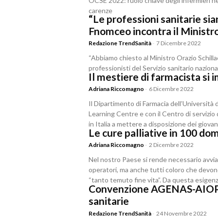
OCSE 2022: ruolo chiave degli infermieri n
carenze
“Le professioni sanitarie si
Fnomceo incontra il Ministro
Redazione TrendSanità
-
7 Dicembre 2022
“Abbiamo chiesto al Ministro Orazio Schilla
professionisti del Servizio sanitario naziona
Il mestiere di farmacista si 
Adriana Riccomagno
-
6 Dicembre 2022
Il Dipartimento di Farmacia dell’Università
Learning Centre e con il Centro di servizio 
in Italia a mettere a disposizione dei giov
Le cure palliative in 100 do
Adriana Riccomagno
-
2 Dicembre 2022
Nel nostro Paese si rende necessario avvia
operatori, ma anche tutti coloro che devono 
“tanto temuto fine vita”. Da questa esigenz
Convenzione AGENAS-AIOP p
sanitarie
Redazione TrendSanità
-
24 Novembre 2022