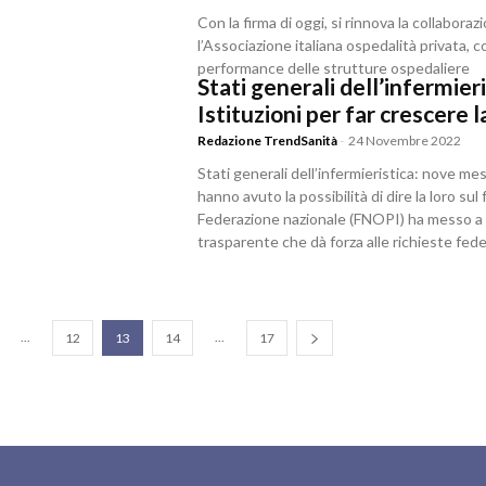
Con la firma di oggi, si rinnova la collaborazi
l’Associazione italiana ospedalità privata, 
performance delle strutture ospedaliere
Stati generali dell’infermieri
Istituzioni per far crescere 
Redazione TrendSanità
-
24 Novembre 2022
Stati generali dell’infermieristica: nove mesi d
hanno avuto la possibilità di dire la loro su
Federazione nazionale (FNOPI) ha messo a 
trasparente che dà forza alle richieste fed
...
...
12
13
14
17