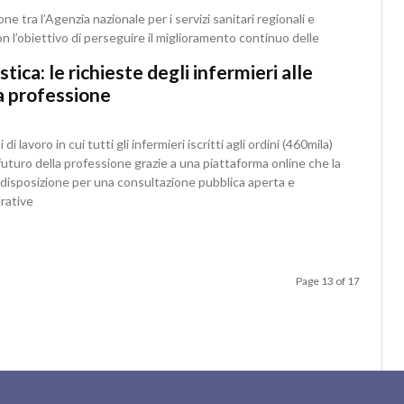
one tra l’Agenzia nazionale per i servizi sanitari regionali e
con l’obiettivo di perseguire il miglioramento continuo delle
stica: le richieste degli infermieri alle
la professione
i lavoro in cui tutti gli infermieri iscritti agli ordini (460mila)
l futuro della professione grazie a una piattaforma online che la
disposizione per una consultazione pubblica aperta e
erative
Page 13 of 17