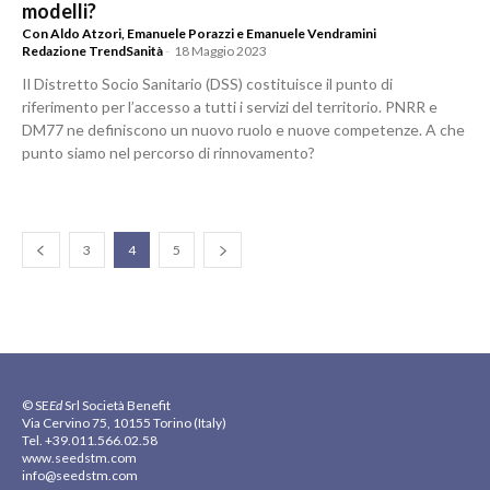
modelli?
Con Aldo Atzori, Emanuele Porazzi e Emanuele Vendramini
Redazione TrendSanità
-
18 Maggio 2023
Il Distretto Socio Sanitario (DSS) costituisce il punto di
riferimento per l’accesso a tutti i servizi del territorio. PNRR e
DM77 ne definiscono un nuovo ruolo e nuove competenze. A che
punto siamo nel percorso di rinnovamento?
3
4
5
© SE
Ed
Srl Società Benefit
Via Cervino 75, 10155 Torino (Italy)
Tel. +39.011.566.02.58
www.seedstm.com
info@seedstm.com