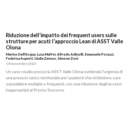
Riduzione dell’impatto dei frequent users sulle
strutture per acuti: l’approccio Lean di ASST Valle
Olona
Marino Dell'Acqua
,
Luca Maffei
,
Alfredo Adinolfi
,
Emanuele Porazzi
,
Federica Asperti
,
Giulia Zanuso
,
Simone Zoni
-
14 Novembre 2023
Un caso studio presso la ASST Valle Olona evidenzia l'urgenza di
una presa in carico territoriale per i pazienti che richiedono cure
ospedaliere multiple e frequenti, con una riduzione degli accessi
inappropriati al Pronto Soccorso